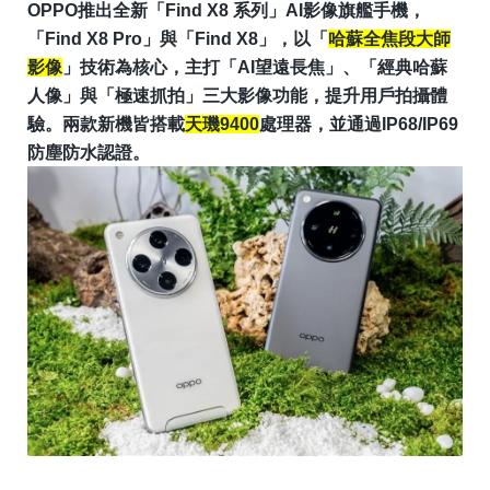
OPPO推出全新「Find X8 系列」AI影像旗艦手機，
「Find X8 Pro」與「Find X8」，以「
哈蘇全焦段大師
影像
」技術為核心，主打
「
AI望遠長焦
」
、
「
經典哈蘇
人像
」
與
「
極速抓拍
」
三大影像功能，提升用戶拍攝體
驗。兩款新機皆搭載
天璣9400
處理器，並通過IP68/IP69
防塵防水認證。