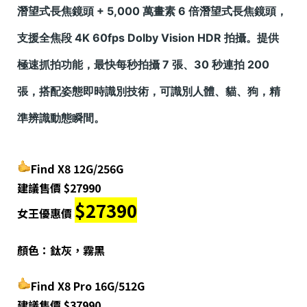
潛望式長焦鏡頭 + 5,000 萬畫素 6 倍潛望式長焦鏡頭，
支援全焦段 4K 60fps Dolby Vision HDR 拍攝。提供
極速抓拍功能，最快每秒拍攝 7 張、30 秒連拍 200
張，搭配姿態即時識別技術，可識別人體、貓、狗，精
準辨識動態瞬間。
Find X8
12G/256G
建議售價
$27990
$27390
女王優惠價
顏色：鈦灰，霧黑
Find X8 Pro 16G/512G
建議售價
$37990