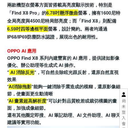
兩款機型在螢幕方面皆搭載高亮度顯示技術，特別是
「Find X8 Pro」的
6.78吋懸浮微曲
螢幕，擁有1600尼特
全局亮度與4500尼特局部亮度；而「Find X8」則配備
6.59吋四等邊框平面
螢幕，設計簡約。兩者均通過
IP68/IP69防塵防水認證，展現出色的耐用性。
OPPO AI 應用
OPPO Find X8 系列內建豐富的 AI 應用，提供諸如影像
優化、辦公助理等生成式 AI 操作。
AI 消除反光
，可自然去除眩光跟反射，還原自然直視
效果
AI消除拖影
能夠一鍵消除手震造成的模糊，還原影像細
節，使畫面更生動清晰
尚
AI 畫素超高解析度
可以針對品質較差或裁切構圖的畫
未
面，加強成像細節。
登
還有其他圈定即搜、AI 筆記助理、AI 文件助理、AI 聊天
入
建議等實用功能。
會