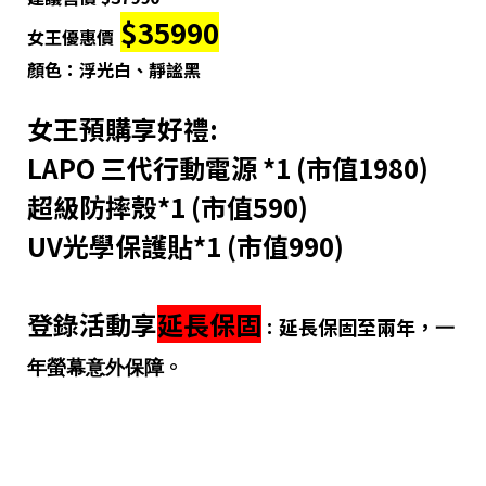
$35990
女王優惠價
顏色：浮光白、靜謐黑
女王預購享好禮:
LAPO 三代行動電源 *1 (市值1980)
超級防摔殼*1 (市值590)
UV光學保護貼*1 (市值990)
登錄活動享
延長保固
延長保固至兩年，
：
一
。
年螢幕意外保障