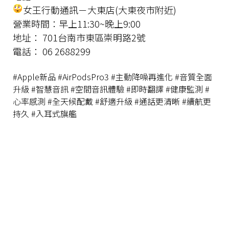
女王行動通訊－大東店(大東夜市附近)
營業時間：早上11:30~晚上9:00
地址： 701台南市東區崇明路2號
電話： 06 2688299
#Apple新品 #AirPodsPro3 #主動降噪再進化 #音質全面
升級 #智慧音訊 #空間音訊體驗 #即時翻譯 #健康監測 #
心率感測 #全天候配戴 #舒適升級 #通話更清晰 #續航更
持久 #入耳式旗艦