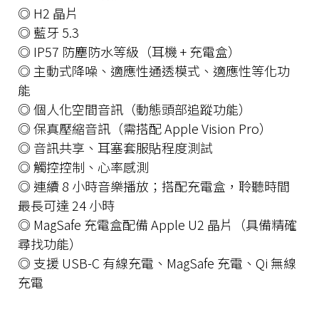
◎ H2 晶片
◎ 藍牙 5.3
◎ IP57 防塵防水等級（耳機 + 充電盒）
◎ 主動式降噪、適應性通透模式、適應性等化功
能
◎ 個人化空間音訊（動態頭部追蹤功能）
◎ 保真壓縮音訊（需搭配 Apple Vision Pro）
◎ 音訊共享、耳塞套服貼程度測試
◎ 觸控控制、心率感測
◎ 連續 8 小時音樂播放；搭配充電盒，聆聽時間
最長可達 24 小時
◎ MagSafe 充電盒配備 Apple U2 晶片（具備精確
尋找功能）
◎ 支援 USB-C 有線充電、MagSafe 充電、Qi 無線
充電
⸻