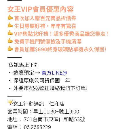
女王VIP會員優惠內容
首次加入贈百元商品折價券
生日專屬好禮，年年有驚喜
VIP集點兌好禮！超多優秀商品讓您帶走！
免費手機門號健檢及手機清潔
會員加購$690終身玻璃貼單機永久保固!
⸻
私訊馬上下訂
• 這邊預定 →
官方LINE@
• 保證原廠公司貨保固一年
• 外縣市配送歡迎聯絡我們下訂單!
⸻
女王行動通訊－仁和店
營業時間：早上11:30~晚上9:00
地址： 701台南市東區仁和路53號
電話： 06 2688229