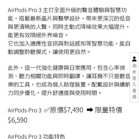
AirPods Pro 3 主打全面升級的聲音體驗與智慧功
能，搭載最新晶片與聲學設計，帶來更深沉的低音
與更清晰的人聲，同時主動式降噪效果大幅提升，
能更有效隔絕外界噪音。
它也加入適應性音訊與對話感知等智慧功能，能自
動調整聆聽模式，讓使用更自然。
尚
此外，這一代強化健康與日常應用，包含心率偵
未
測、聽力相關功能與
即時翻譯，讓耳機不只是聽音
登
樂的工具，也成為個人助理裝置。配戴設計與續航
入
會
力同步優化，提升舒適度與使用時間。
員
✅原價$7,490
➡️ 限量特價
AirPods Pro 3
$6,590
AirPods Pro 3 功能特色