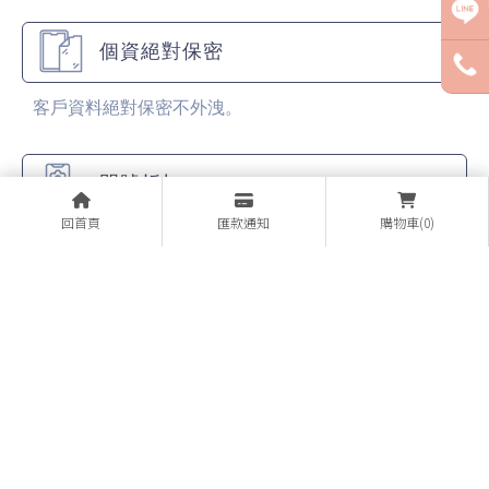
個資絕對保密
客戶資料絕對保密不外洩。
門號折扣
回首頁
匯款通知
購物車(0)
各大電信公司的門號業務（新辦、攜碼、續約）。
最溫馨的服務
各大廠牌手機販售，全面特價販售中！