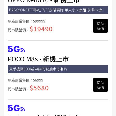
BABYMONSTER聯名 7/15前購買贈 單人小卡套組+掛飾卡套
原廠建議售價：
$99999
商品
$19490
詳情
門市破盤價：
POCO M8s - 新機上市
買手機滿5000或申辦門號抽水母喇叭
原廠建議售價：
$6999
商品
$5680
詳情
門市破盤價：