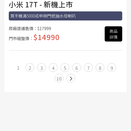
小米 17T - 新機上市
買手機滿5000或申辦門號抽水母喇叭
原廠建議售價：
$17999
商品
$14990
詳情
門市破盤價：
1
2
3
4
5
6
7
8
9
10