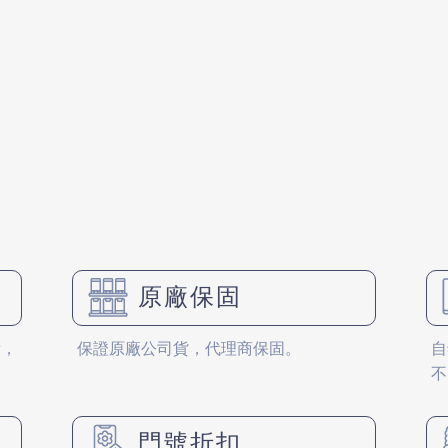
原廠保固
備，
保證原廠公司貨，代理商保固。
自
不
門號折扣