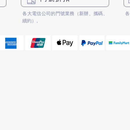
各大電信公司的門號業務（新辦、攜碼、
各
續約）。
仁和店
大東店
電話： 06-2688229
電話： 06-2
LINE ID： @pmispm
LINE ID：