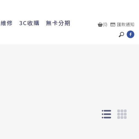
機維修
3C收購
無卡分期
(0)
匯款通知