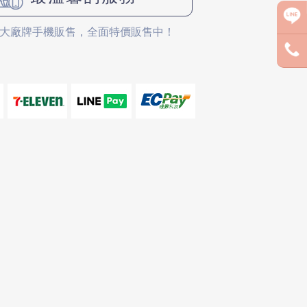
大廠牌手機販售，全面特價販售中！
688299
 @pmispm