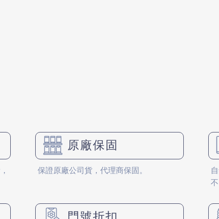
原廠保固
備，
保證原廠公司貨，代理商保固。
自
不
門號折扣