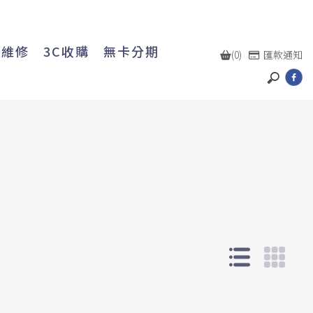
機維修
3C收購
無卡分期
(0)
匯款通知