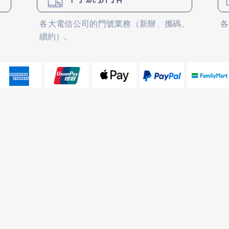
各大電信公司的門號業務（新辦、攜碼、
各
續約）。
仁和店
大東店
電話： 06-2688229
電話： 06-2
LINE ID： @pmispm
LINE ID：