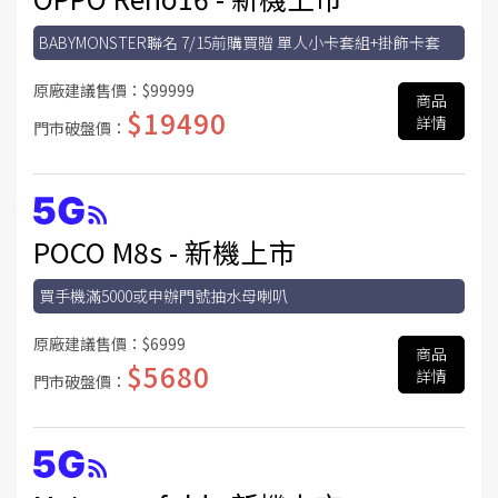
BABYMONSTER聯名 7/15前購買贈 單人小卡套組+掛飾卡套
原廠建議售價：
$99999
商品
$19490
詳情
門市破盤價：
POCO M8s - 新機上市
買手機滿5000或申辦門號抽水母喇叭
原廠建議售價：
$6999
商品
$5680
詳情
門市破盤價：