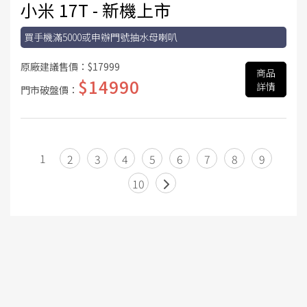
小米 17T - 新機上市
買手機滿5000或申辦門號抽水母喇叭
原廠建議售價：
$17999
商品
$14990
詳情
門市破盤價：
1
2
3
4
5
6
7
8
9
10