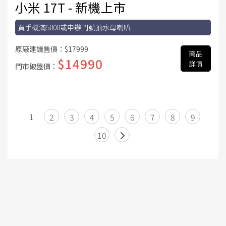
小米 17T - 新機上市
買手機滿5000或申辦門號抽水母喇叭
原廠建議售價：
$17999
商品
$14990
詳情
門市破盤價：
1
2
3
4
5
6
7
8
9
10