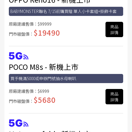
BABYMONSTER聯名 7/15前購買贈 單人小卡套組+掛飾卡套
原廠建議售價：
$99999
商品
$19490
詳情
門市破盤價：
POCO M8s - 新機上市
買手機滿5000或申辦門號抽水母喇叭
原廠建議售價：
$6999
商品
$5680
詳情
門市破盤價：