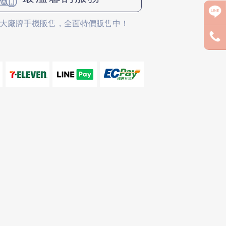
大廠牌手機販售，全面特價販售中！
688299
 @pmispm