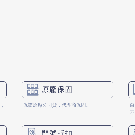
原廠保固
備，
保證原廠公司貨，代理商保固。
自
不
門號折扣