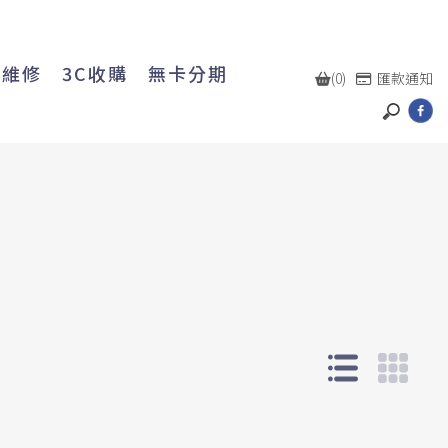
機維修
3C收購
無卡分期
(0)
匯款通知