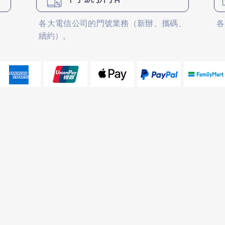
各大電信公司的門號業務（新辦、攜碼、
各
續約）。
仁和店
大東店
電話： 06-2688229
電話： 06-2
LINE ID： @pmispm
LINE ID：