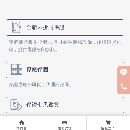
全新未拆封保證
我們保證提供全新未拆封的手機和設備，多樣現貨供
應，提供最優惠的價格。
原廠保固
保證原廠公司貨，代理商保固。
保證七天鑑賞
自銷售日起七日內產生保固範圍內之新品不良即更換新
品。（APPLE除外)
回首頁
匯款通知
購物車(0)