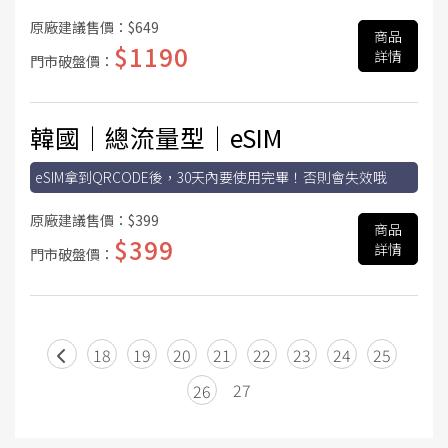
原廠建議售價：
$649
商品
$1190
詳情
門市破盤價：
韓國│總流量型│eSIM
eSIM拿到QRCODE後，30天內要使用完畢！否則會失效哦
原廠建議售價：
$399
商品
$399
詳情
門市破盤價：
18
19
20
21
22
23
24
25
27
26