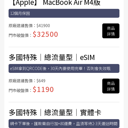
【Apple】 MacBook Air M4版
12個月保固
原廠建議售價：
$41900
商品
$32500
詳情
門市破盤價：
多國特殊│總流量型│eSIM
eSIM拿到QRCODE後，30天內要使用完畢！否則會失效哦
原廠建議售價：
$649
商品
$1190
詳情
門市破盤價：
多國特殊│總流量型│實體卡
網卡下單後，匯款需自行加+80運費，且須等待2-3天運送時間