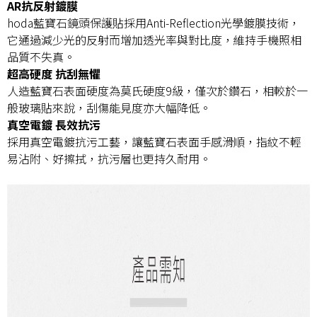
AR抗反射鍍膜
hoda藍寶石鏡頭保護貼採用Anti-Reflection光學鍍膜技術，
它通過減少光的反射而增加透光率與對比度，維持手機照相
品質不失真。
超高硬度 抗刮無懼
人造藍寶石表面硬度為莫氏硬度9級，僅次於鑽石，相較於一
般玻璃貼來說，刮傷能見度亦大幅降低。
真空電鍍 長效抗污
採用真空電鍍抗污工藝，讓藍寶石表面手感滑順，指紋不輕
易沾附、好擦拭，抗污層也更持久耐用。