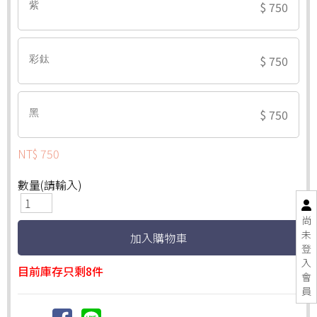
$ 750
紫
$ 750
彩鈦
$ 750
黑
NT$ 750
數量(請輸入)
尚
未
登
入
目前庫存只剩8件
會
員