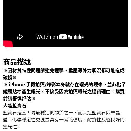
商品描述
※因材質特性問題請避免撞擊、重壓等外力狀況都可能造成
破損※
※ iPhone 手機拍照/錄影本身就存在耀光的現像，並非貼了
鏡頭貼才產生耀光，不接受因為拍照耀光之退貨理由，購買
前請審慎評估※
人造藍寶石
藍寶石是全世界最穩定的物質之一，而人造藍寶石因單晶
體，化學穩定性更強並具有一流的強度、耐抗性及極良好的
透光性。