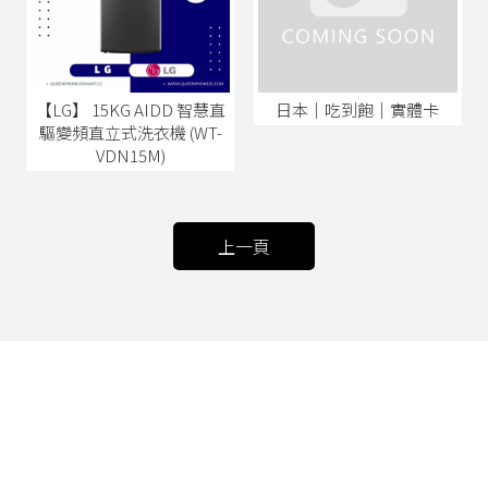
【LG】 15KG AIDD 智慧直
日本│吃到飽│實體卡
驅變頻直立式洗衣機 (WT-
VDN15M)
上一頁