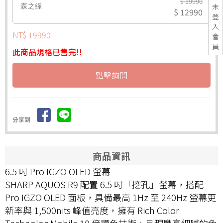
$ 19990
未
森之綠
$ 12990
登
入
NT$ 19990
會
員
此商品規格已售完!!
點擊詢問
分享到
商品資訊
6.5 吋 Pro IGZO OLED 螢幕
SHARP AQUOS R9 配置 6.5 吋「挖孔」螢幕，搭配
Pro IGZO OLED 面板，具備最高 1Hz 至 240Hz 螢幕更
新率與 1,500nits 峰值亮度，擁有 Rich Color
Technolog Mobile 10 億顯色技術，呈現豐富細膩的色