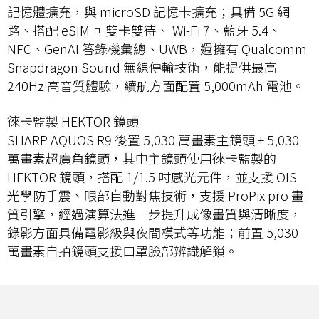
記憶體擴充，與 microSD 記憶卡擴充；具備 5G 網
路、搭配 eSIM 可雙卡雙待、 Wi-Fi 7、藍牙 5.4、
NFC、GenAI 答錄機彙總、UWB，還擁有 Qualcomm
Snapdragon Sound 無線傳輸技術，能提供最高
240Hz 高音質體驗，續航方面配置 5,000mAh 電池。
徠卡監製 HEKTOR 鏡頭
SHARP AQUOS R9 後置 5,030 萬畫素主鏡頭 + 5,030
萬畫素超廣角鏡頭，其中主鏡頭使用徠卡監製的
HEKTOR 鏡頭，搭配 1/1.5 吋感光元件，並支援 OIS
光學防手震、眼部自動對焦技術，支援 ProPix pro 畫
質引擎，經過演算法進一步提升成像畫質與清晰度，
錄影方面具備電影級與夜間模式等功能；前置 5,030
萬畫素自拍鏡頭支援口罩臉部辨識解鎖。