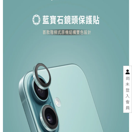
尚
未
登
入
會
員