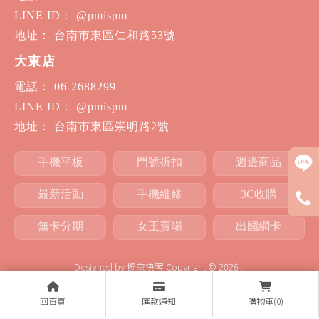
LINE ID： @pmispm
地址： 台南市東區仁和路53號
大東店
電話： 06-2688299
LINE ID： @pmispm
地址： 台南市東區崇明路2號
手機平板
門號折扣
週邊商品
最新活動
手機維修
3C收購
無卡分期
女王賣場
出國網卡
Designed by
揚京快客
Copyright © 2026
..
累積人氣: 988600
回首頁
匯款通知
購物車(0)