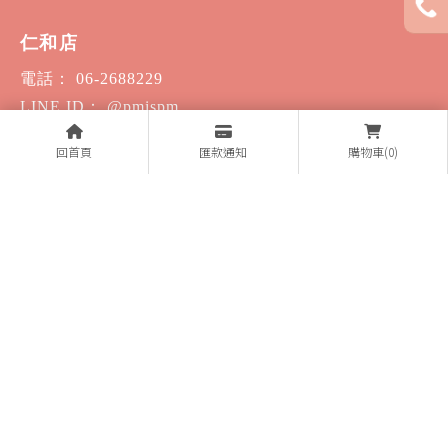
仁和店
電話： 06-2688229
LINE ID： @pmispm
地址： 台南市東區仁和路53號
回首頁
匯款通知
購物車(0)
大東店
電話： 06-2688299
LINE ID： @pmispm
地址： 台南市東區崇明路2號
手機平板
門號折扣
週邊商品
最新活動
手機維修
3C收購
無卡分期
女王賣場
出國網卡