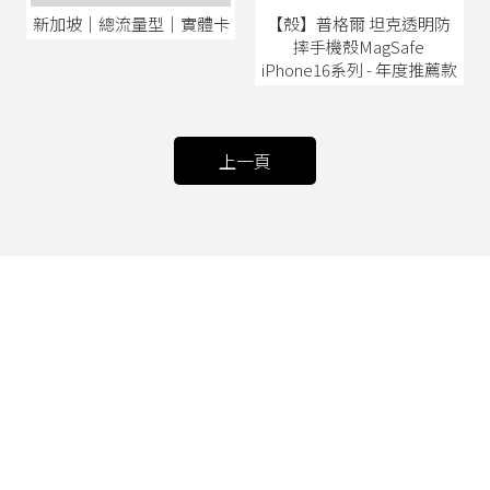
【殼】普格爾 坦克透明防
新加坡│總流量型│實體卡
摔手機殼MagSafe
iPhone16系列 - 年度推薦款
上一頁