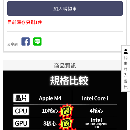
目前庫存只剩1件
分享到
尚
未
商品資訊
登
入
會
員