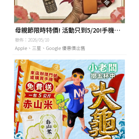
母親節限時特價! 活動只到5/20!手機青
菜賣٩(◦`꒳´◦)۶
發佈：2026/05/10
Apple、三星、Google 優惠價出售