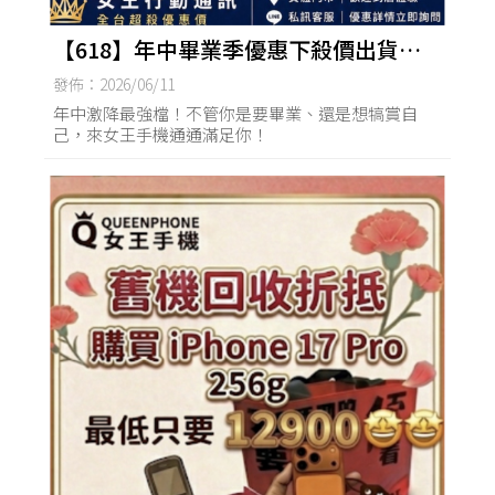
【618】年中畢業季優惠下殺價出貨，
錯過等明年！ | 台南iPhone,iPad,台南
發佈：2026/06/11
買手機,台南手機無卡分期
年中激降最強檔！不管你是要畢業、還是想犒賞自
己，來女王手機通通滿足你！