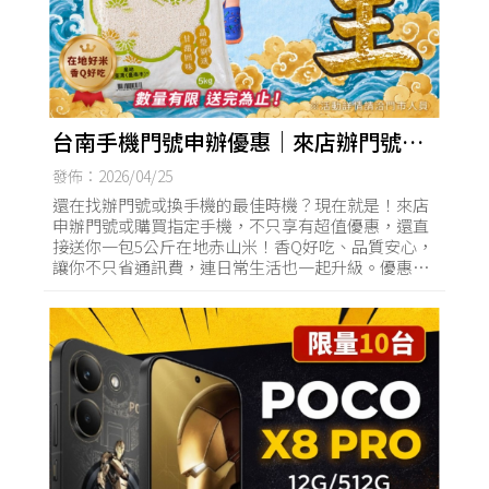
台南手機門號申辦優惠｜來店辦門號或
購買手機免費送5公斤赤山米，在地好米
發佈：2026/04/25
限量回饋送完為止！
還在找辦門號或換手機的最佳時機？現在就是！來店
申辦門號或購買指定手機，不只享有超值優惠，還直
接送你一包5公斤在地赤山米！香Q好吃、品質安心，
讓你不只省通訊費，連日常生活也一起升級。優惠＋
實用一次到位，