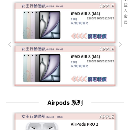
登
入
會
員
Airpods 系列