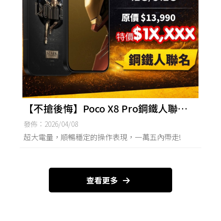
【不搶後悔】Poco X8 Pro鋼鐵人聯名
款，現貨優惠價出！ | 台南POCO,鋼鐵
發佈：2026/04/08
人,台南買手機,台南手機無卡分期
超大電量，順暢穩定的操作表現，一萬五內帶走!
查看更多
手機買賣
台南手機買賣