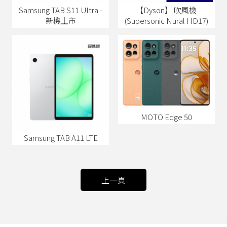
Samsung TAB S11 Ultra -
【Dyson】 吹風機
新機上市
(Supersonic Nural HD17)
MOTO Edge 50
Samsung TAB A11 LTE
上一頁