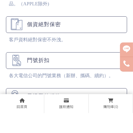
品。（APPLE除外)
個資絕對保密
客戶資料絕對保密不外洩。
門號折扣
各大電信公司的門號業務（新辦、攜碼、續約）。
最溫馨的服務
回首頁
匯款通知
購物車(0)
各大廠牌手機販售，全面特價販售中！