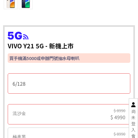
VIVO Y21 5G - 新機上市
買手機滿5000或申辦門號抽水母喇叭
6/128
$ 8990
尚
流沙金
$ 4990
未
登
入
$ 8990
會
極夜黑