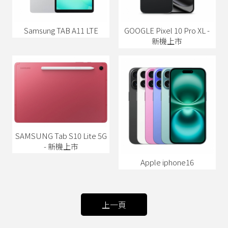
Samsung TAB A11 LTE
GOOGLE Pixel 10 Pro XL -
新機上市
SAMSUNG Tab S10 Lite 5G
- 新機上市
Apple iphone16
上一頁