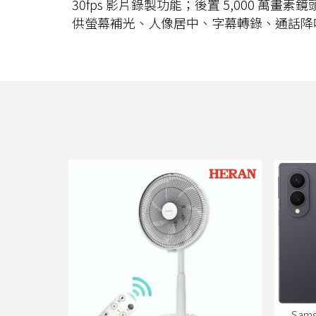
30fps 影片錄製功能；後置 5,000 萬畫素
供螢幕補光、人像居中、字幕轉錄、通話降
Sams