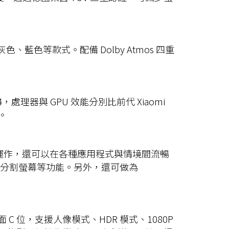
色、藍色等款式。配備 Dolby Atmos 四重
藍牙 5.4，處理器與 GPU 效能分別比前代 Xiaomi
求。
裝置完美搭配運作，還可以在各種應用程式與情境間流暢
及垂直分割螢幕等功能。另外，還可做為
畫面 C 位，支援人像模式、HDR 模式、1080P