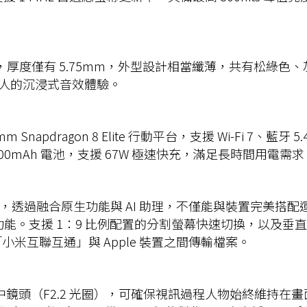
成型機深，厚度僅有 5.75mm，外型設計相當纖薄，共有松綠色、灰
動人的沉浸式音效體驗。
lcomm Snapdragon 8 Elite 行動平台，支援 Wi-Fi 7、
 9,200mAh 電池，支援 67W 極速快充，滿足長時間用電需
i HyperAI 服務，透過融合原生功能與 AI 助理，不僅能與
妙畫等功能。支援 1：9 比例配置的分割螢幕快速切換，以
「小米互聯互通」與 Apple 裝置之間傳輸檔案。
 萬畫素橫向居中鏡頭（F2.2 光圈），可確保視訊過程人物始終維持在