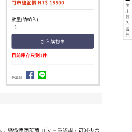
門市破盤價 NT$ 15500
尚
未
登
數量(請輸入)
入
會
員
目前庫存只剩1件
分享到
ts 峰值亮度，通過德國萊茵 TÜV 三重認證，可減少螢