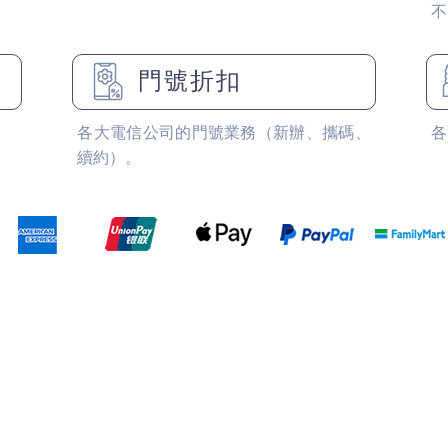
不
門號折扣
各大電信公司的門號業務（新辦、攜碼、
各
續約）。
仁和店
大東店