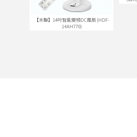
【禾聯】14吋智能變頻DC風扇 (HDF-
14AH770)