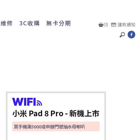
機維修
3C收購
無卡分期
(0)
匯款通知
小米 Pad 8 Pro - 新機上市
買手機滿5000或申辦門號抽水母喇叭