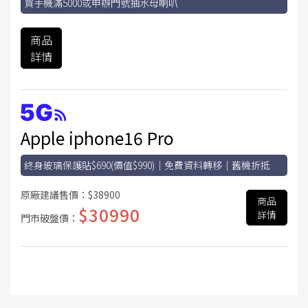
買手機滿5000或申辦門號抽水母喇叭
商品
詳情
Apple iphone16 Pro
終身玻璃保護貼$690(價值$990)｜免費資料轉移｜舊機折抵
原廠建議售價：
$38900
商品
$30990
詳情
門市破盤價：