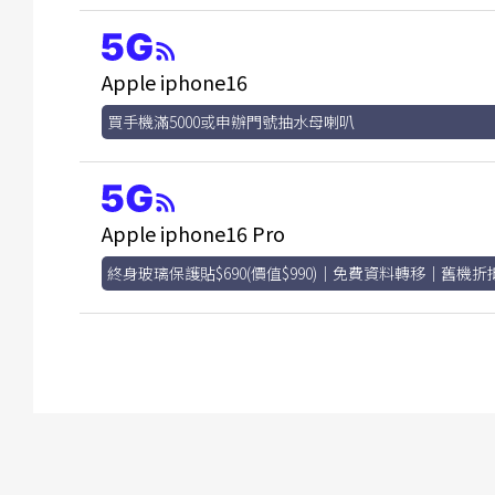
Apple iphone16
買手機滿5000或申辦門號抽水母喇叭
Apple iphone16 Pro
終身玻璃保護貼$690(價值$990)｜免費資料轉移｜舊機折