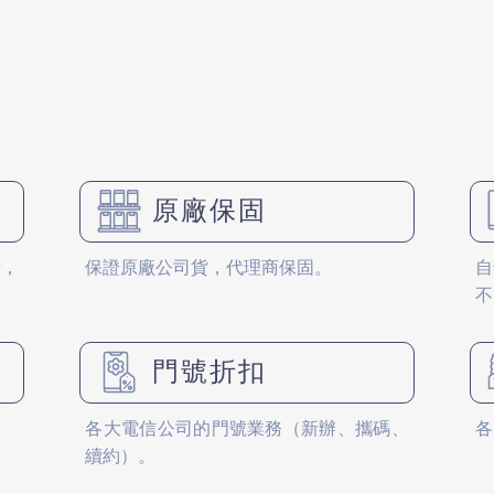
原廠保固
備，
保證原廠公司貨，代理商保固。
自
不
門號折扣
各大電信公司的門號業務（新辦、攜碼、
各
續約）。