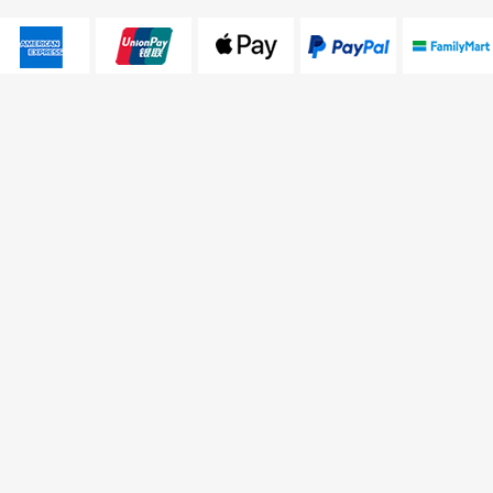
仁和店
大東店
電話： 06-2688229
電話： 06-2
LINE ID： @pmispm
LINE ID：
地址： 台南市東區仁和路53號
地址： 台
門號折扣
最新活動
手機維修
3C收購