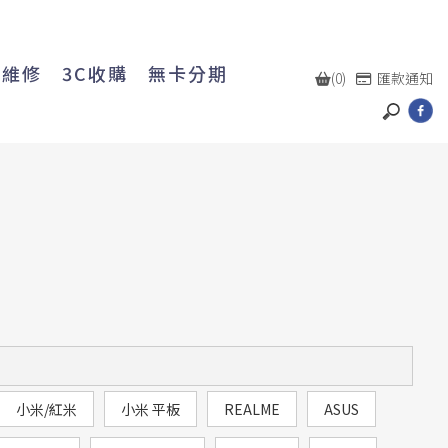
機維修
3C收購
無卡分期
(0)
匯款通知
小米/紅米
小米 平板
REALME
ASUS