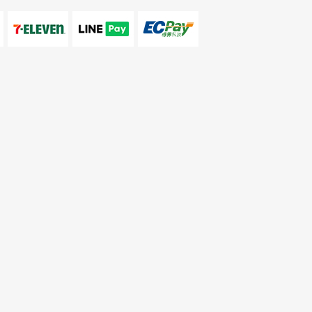
688299
 @pmispm
南市東區崇明路2號
無卡分期
女王賣場