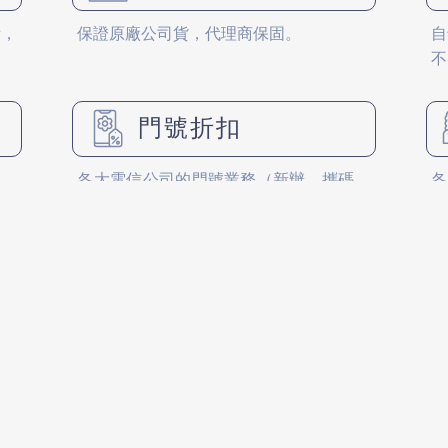
備，
保證原廠公司貨，代理商保固。
自
不
門號折扣
各大電信公司的門號業務（新辦、攜碼、
各
續約）。