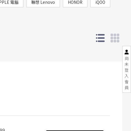
PPLE 電腦
聯想 Lenovo
HONOR
iQOO
尚
未
登
入
會
員
99