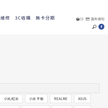
機維修
3C收購
無卡分期
(0)
匯款通知
小米/紅米
小米 平板
REALME
ASUS