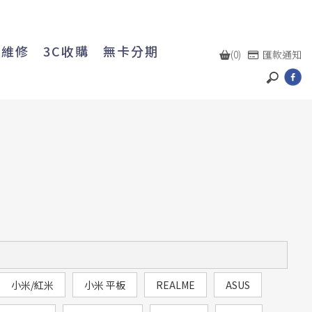
機維修
3C收購
無卡分期
(0)
匯款通知
小米/紅米
小米 平板
REALME
ASUS