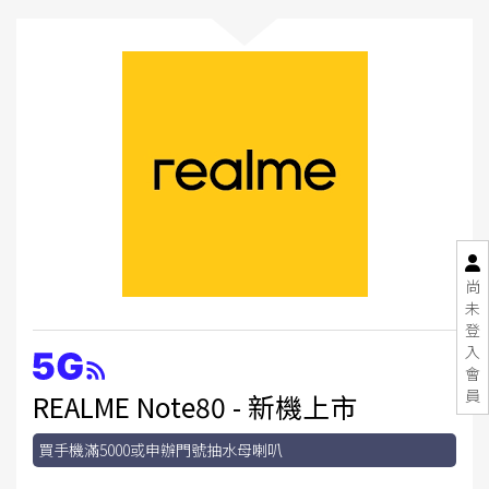
尚
未
登
入
會
員
REALME Note80 - 新機上市
買手機滿5000或申辦門號抽水母喇叭