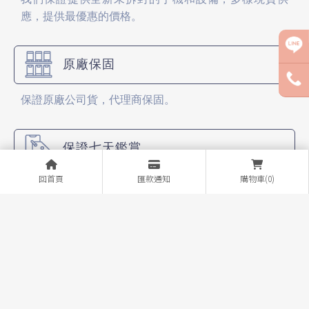
應，提供最優惠的價格。
原廠保固
保證原廠公司貨，代理商保固。
保證七天鑑賞
回首頁
匯款通知
購物車(0)
自銷售日起七日內產生保固範圍內之新品不良即更換新
品。（APPLE除外)
個資絕對保密
客戶資料絕對保密不外洩。