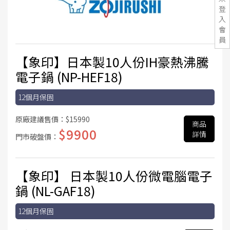
登
入
會
員
【象印】日本製10人份IH豪熱沸騰
電子鍋 (NP-HEF18)
12個月保固
原廠建議售價：
$15990
商品
$9900
詳情
門市破盤價：
【象印】 日本製10人份微電腦電子
鍋 (NL-GAF18)
12個月保固