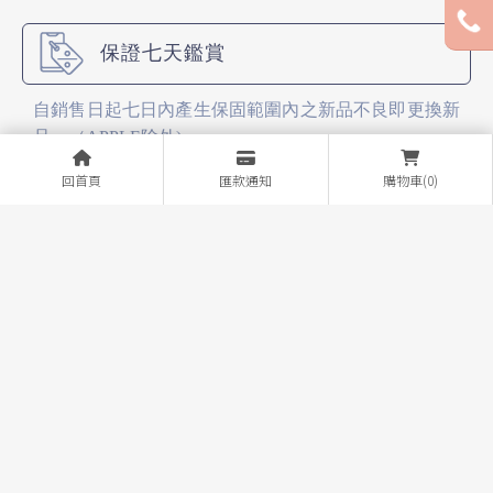
保證七天鑑賞
自銷售日起七日內產生保固範圍內之新品不良即更換新
品。（APPLE除外)
回首頁
匯款通知
購物車(0)
個資絕對保密
客戶資料絕對保密不外洩。
門號折扣
各大電信公司的門號業務（新辦、攜碼、續約）。
最溫馨的服務