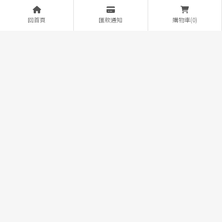
自銷售日起七日內產生保固範圍內之新品不良即更換新
品。（APPLE除外)
回首頁
匯款通知
購物車(0)
個資絕對保密
客戶資料絕對保密不外洩。
門號折扣
各大電信公司的門號業務（新辦、攜碼、續約）。
最溫馨的服務
各大廠牌手機販售，全面特價販售中！