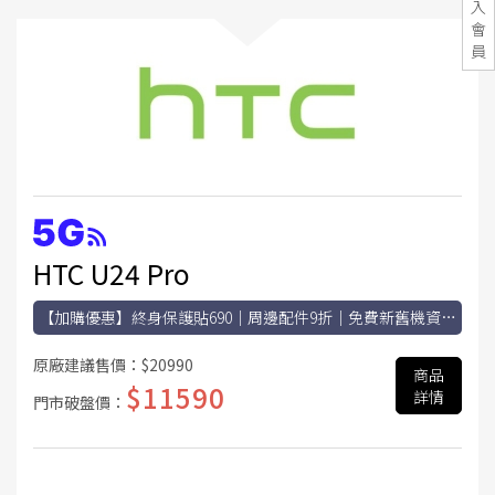
入
會
員
HTC U24 Pro
【加購優惠】終身保護貼690｜周邊配件9折｜免費新舊機資料
轉移｜舊換新折扣 買手機滿5000或申辦門號抽水母喇叭
原廠建議售價：
$20990
商品
$11590
詳情
門市破盤價：