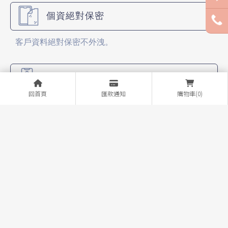
個資絕對保密
客戶資料絕對保密不外洩。
門號折扣
回首頁
匯款通知
購物車(0)
各大電信公司的門號業務（新辦、攜碼、續約）。
最溫馨的服務
各大廠牌手機販售，全面特價販售中！