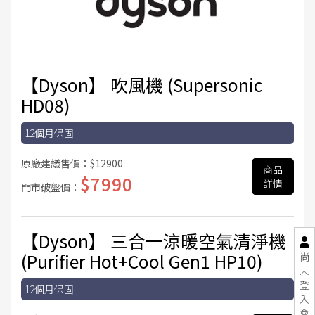
【Dyson】 吹風機 (Supersonic
HD08)
12個月保固
原廠建議售價：
$12900
商品
$7990
詳情
門市破盤價：
【Dyson】 三合一涼暖空氣清淨機
(Purifier Hot+Cool Gen1 HP10)
尚
未
登
12個月保固
入
會