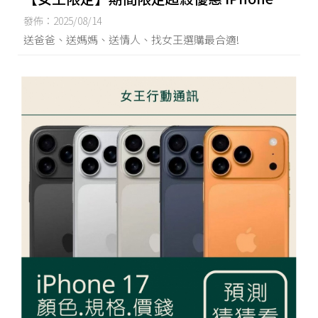
三星、OPPO..等機款下殺中 | 台南買手機,
發佈：2025/08/14
台南手機買賣,台南手機免卡分期,台南空機
送爸爸、送媽媽、送情人、找女王選購最合適!
買賣