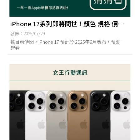
iPhone 17系列即將問世！顏色 規格 價錢
上市日期猜猜看！ | 台南買iPhone17,台南
發佈：2025/07/29
手機買賣,台南iPhone17無卡分期,台南空機
據目前傳聞，iPhone 17 預計於 2025年9月發布，預測一
起看
買賣