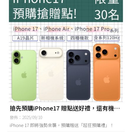
搶先預購iPhone17 贈點送好禮，還有機會
帶走70吋 4K LED Google TV 智慧電視 | 台
發佈：2025/09/10
南買iPhone17,台南手機買賣,台南
iPhone 17 即將強勢來襲，預購贈送「超狂預購禮」！