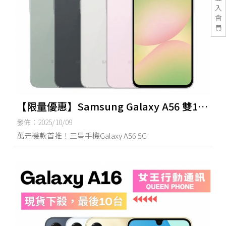
入
會
員
【限量優惠】Samsung Galaxy A56 雙10
特價| 台南買iPhone17,台南手機買賣,台南
發佈：2025/10/09
三星無卡分期,台南空機買賣
萬元機款首推！三星手機Galaxy A56 5G