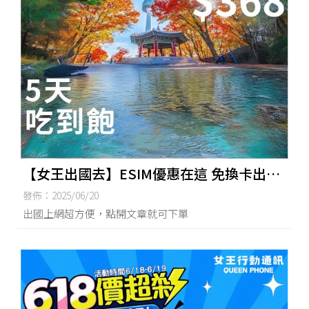
【女王出國去】ESIM優惠在這 免換卡出國
方便
發佈：2025/06/20
出國上網超方便，點開文章就可下單