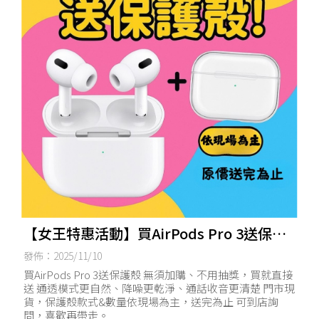
【女王特惠活動】買AirPods Pro 3送保護
殼
發佈：2025/11/10
買AirPods Pro 3送保護殼 無須加購、不用抽獎，買就直接
送 通透模式更自然、降噪更乾淨、通話收音更清楚 門市現
貨，保護殼款式&數量依現場為主，送完為止 可到店詢
問，喜歡再帶走。