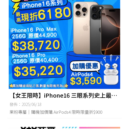
【女王限時】iPhone16 三眼系列史上最低
價！618限量開搶
發佈：2025/06/18
果粉專屬｜購機加價購 AirPods4 限時限量折$900