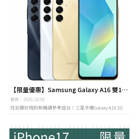
【限量優惠】Samsung Galaxy A16 雙10
特價| 台南買iPhone17,台南手機買賣,台南
發佈：2025/10/09
三星無卡分期,台南空機買賣
找划算好用的新機請參考這台！三星手機Galaxy A16 5G