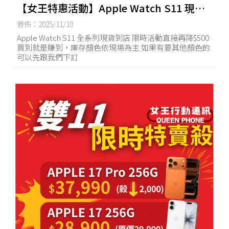
【女王特惠活動】Apple Watch S11 現貨
來了 全系列直接下殺$500
發佈：2025/11/10
Apple Watch S11 全系列現貨到店 限時活動直接再降$500
買到就是賺到，庫存顏色依現場為主 如果有要其他顏色的
可以先跟我們下訂