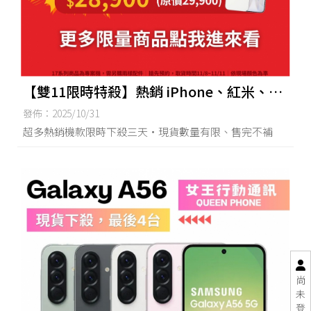
【雙11限時特殺】熱銷 iPhone、紅米、
OPPO 通通降價中！台南買iPhone17,台南
發佈：2025/10/31
手機買賣,台南iPhone17無卡分期,台南空機
超多熱銷機款限時下殺三天・現貨數量有限、售完不補
買賣
尚
未
登