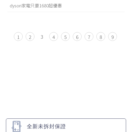
dyson家電只要1680超優惠
3
1
2
4
5
6
7
8
9
全新未拆封保證