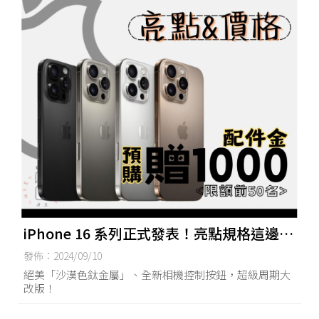
iPhone 16 系列正式發表！亮點規格這邊
看，預購數狂升！ 台南iPhone16/東區
發佈：2024/09/10
iPhone16
絕美「沙漠色鈦金屬」、全新相機控制按鈕，超級周期大
改版！