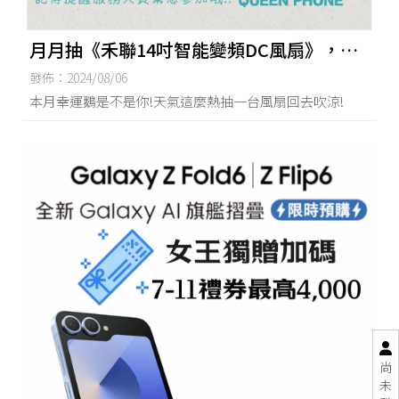
月月抽《禾聯14吋智能變頻DC風扇》，購
機還能抽獎太甘心啦❤ | 手機店,台南手機
發佈：2024/08/06
店,東區手機店
本月幸運鵝是不是你!天氣這麼熱抽一台風扇回去吹涼!
尚
未