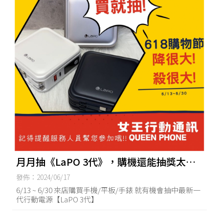
月月抽《LaPO 3代》，購機還能抽獎太划
算啦❤
發佈：2024/06/17
6/13 ~ 6/30 來店購買手機/平板/手錶 就有機會抽中最新一
代行動電源【LaPO 3代】