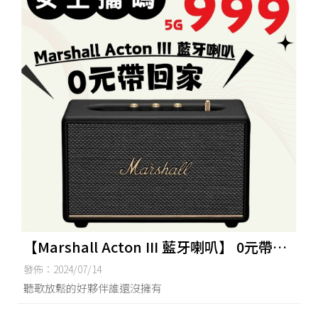
【Marshall Acton III 藍牙喇叭】 0元帶回
家❤
發佈：2024/07/14
聽歌放鬆的好夥伴誰還沒擁有