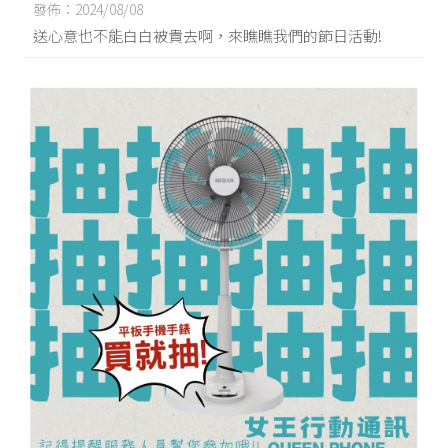
~（＾Ｏ＾☆♪
發佈：2024/08/08
送心意也不能白白被貴去啊，來瞧瞧我們的節日活動!