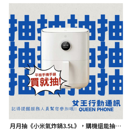
月月抽《小米氣炸鍋3.5L》，購機還能抽獎