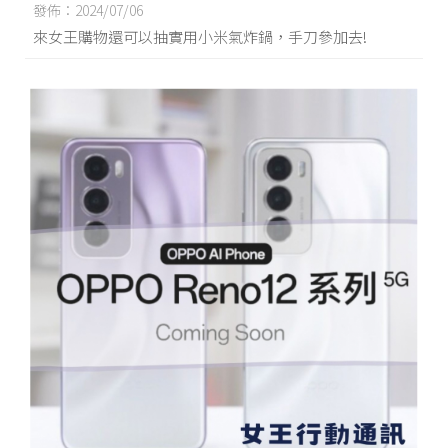
太甘心啦❤
發佈：2024/07/06
來女王購物還可以抽實用小米氣炸鍋，手刀參加去!