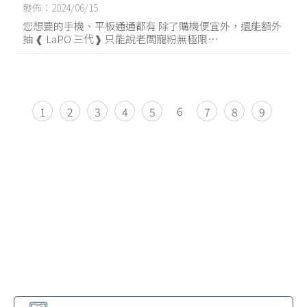
499吃到飽|東區499吃到飽
發佈：2024/06/15
您想要的手機、平板通通都有 除了購機便宜外，還能額外
抽 ❰ LaPO 三代❱ 只能說老闆寵粉無極限⋯
6
1
2
3
4
5
7
8
9