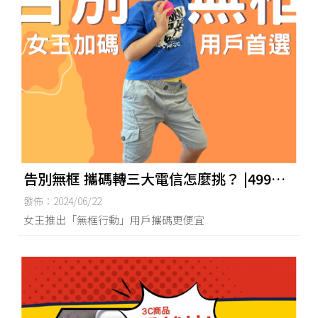
告別無框 攜碼轉三大電信怎麼挑？ |499吃
到飽|台南499吃到飽|東區499吃到飽
發佈：2024/06/22
女王推出「無框行動」用戶攜碼更便宜