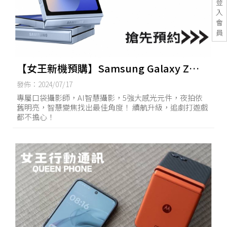
登
入
會
員
【女王新機預購】Samsung Galaxy Z
Fold6 /Flip6 預購省很多！
發佈：2024/07/17
專屬口袋攝影師，AI智慧攝影，5強大感光元件，夜拍依
舊明亮，智慧變焦找出最佳角度！ 續航升級，追劇打遊戲
都不擔心！