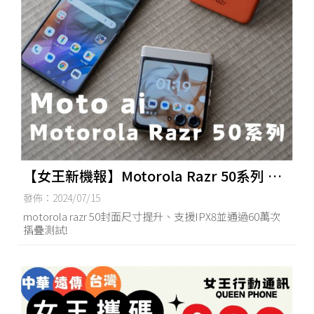
【女王新機報】Motorola Razr 50系列 輕
鬆入手大尺寸摺疊機
發佈：2024/07/15
motorola razr 50封面尺寸提升、支援IPX8並通過60萬次
摺疊測試!