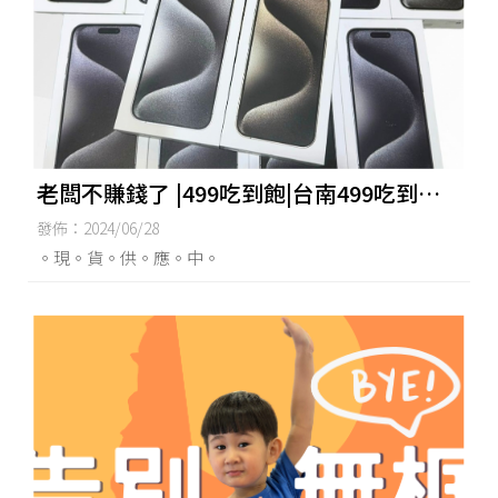
老闆不賺錢了 |499吃到飽|台南499吃到飽|
東區499吃到飽
發佈：2024/06/28
。現。貨。供。應。中。