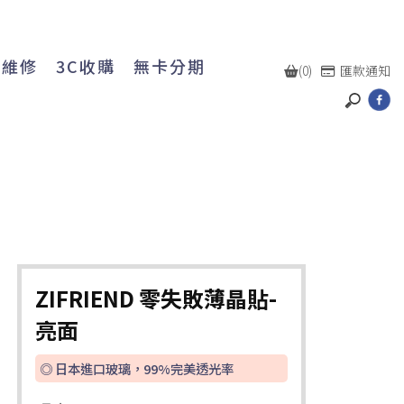
機維修
3C收購
無卡分期
(0)
匯款通知
ZIFRIEND 零失敗薄晶貼-
亮面
◎ 日本進口玻璃，99%完美透光率