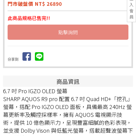
門市破盤價 NT$ 26890
入
會
員
此商品規格已售完!!
點擊詢問
分享到
商品資訊
6.7 吋 Pro IGZO OLED 螢幕
SHARP AQUOS R9 pro 配置 6.7 吋 Quad HD+「挖孔」
螢幕，搭配 Pro IGZO OLED 面板，具備最高 240Hz 螢
幕更新率及觸控採樣率，擁有 AQUOS 電視顯示技
術，提供 10 億色顯示力，呈現豐富細膩的色彩表現，
並支援 Dolby Vison 與低藍光螢幕，搭載超聲波螢幕下