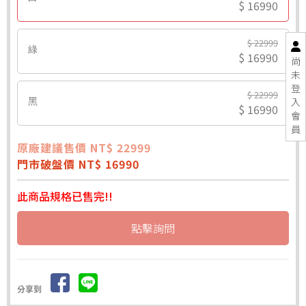
$ 16990
$ 22999
綠
$ 16990
尚
未
登
$ 22999
入
黑
$ 16990
會
員
原廠建議售價 NT$ 22999
門市破盤價 NT$ 16990
此商品規格已售完!!
點擊詢問
分享到