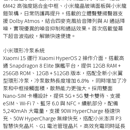
6M42 高強度鋁合金中框、小米龍晶玻璃面板與小米龍
鎧架構，日常防護再提升。搭載的立體聲雙揚聲器支
援 Dolby Atmos，結合四麥克風拾音陣列與 AI 通話降
噪，實現優異的噪音抑制和通話效果。首次搭載螢幕
下超音波指紋，解鎖快速便捷。
小米環形冷泵系統
Xiaomi 15 運行 Xiaomi HyperOS 2 操作介面，搭載高
通 Snapdragon 8 Elite 旗艦平台，提供 12GB RAM +
256GB ROM、12GB + 512GB 版本，搭配全新小米翼
型環形冷泵，冷泵散熱長度增加 6.8% ，同時增加了冷
泵和中框接觸面積，散熱能力更強大。採用雙面
Nano-SIM 卡槽設計，提供 5G + 5G 雙卡雙待、支援
eSIM、Wi-Fi 7、藍牙 6.0 與 NFC。續航部分，配備
5,240mAh 大電量，支援 90W HyperCharge 極速快
充、50W HyperCharge 無線快充，搭配小米澎湃 P3
智慧快充晶片、G1 電池管理晶片，高效充電同時延長