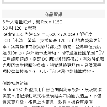
商品資訊
6 千大電量紅米手機 Redmi 15C
6.9 吋 120Hz 螢幕
Redmi 15C 內建 6.9 吋 1,600 x 720pixels 解析度
LCD「水滴」螢幕，支援最高 120Hz 自適應螢幕更新
率，無論操作或觀賞影片都更加順暢。螢幕峰值亮度
達 810nits，戶外顯示更清晰，同時通過德國萊因 TÜV
三重護眼認證，搭配 DC 調光與閱讀模式，有效降低藍
光與閃爍對眼睛的負擔，視覺體驗更舒適。具備濕手
觸控螢幕技術 2.0，即使手部沾濕也能精準觸控。
側邊指紋辨識
Redmi 15C 外型採用自然色調與雋永設計，展現簡潔
美感。搭配浮動坑式相機模組與四角圓弧造型，不僅
質感更升級，視覺上也更具一致性。機身厚度僅