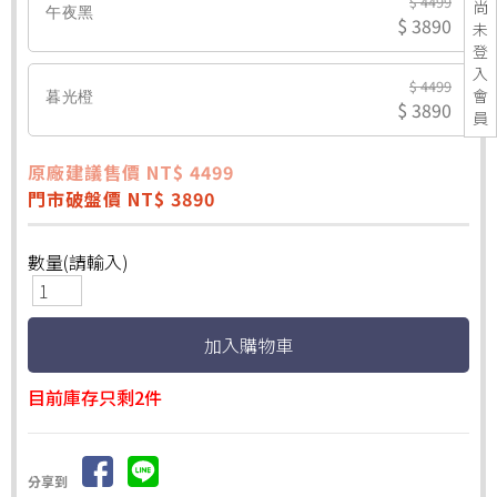
$ 4499
尚
午夜黑
$ 3890
未
登
入
$ 4499
會
暮光橙
$ 3890
員
原廠建議售價 NT$ 4499
門市破盤價 NT$ 3890
數量(請輸入)
目前庫存只剩2件
分享到