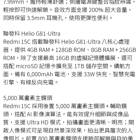
7.99mm，握持輕薄舒適；側邊電源鍵整合指紋辨識，
輕按即可快速解鎖。音效方面支援 200% 超大音量，
同時保留 3.5mm 耳機孔，使用更彈性便利。
聯發科 Helio G81-Ultra
Redmi 15C 搭載聯發科 Helio G81-Ultra 八核心處理
器，提供 4GB RAM + 128GB ROM、8GB RAM + 256GB
ROM，除了支援最高 16GB 的虛擬記憶體擴展，還可
搭配 microSD 記憶卡擴充至 1TB 儲存空間。續航方
面，備有 6,000mAh 電池，支援 33W 快充、智慧充電
引擎、有線反向充電。
5,000 萬畫素主鏡頭
Redmi 15C 採用後置 5,000 萬畫素主鏡頭 + 輔助鏡
頭，搭配 AI 影像演算法，能有效提升細節與成像品
質，支援 Ultra HD 模式，拍攝畫面更清晰、明亮；開
啟人像模式可呈現自然景深效果，拍出更具層次的人
像照片。前置 800 萬畫素鏡頭支援臉部解鎖與自拍美