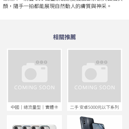
顏，隨手一拍都能展現自然動人的膚質與神采。
中國│總流量型│實體卡
二手 安卓5000元以下系列