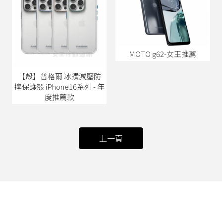
MOTO g62-女王推薦
【殼】普格爾 冰鑽減壓防
摔保護殼 iPhone16系列 - 年
度推薦款
上一頁