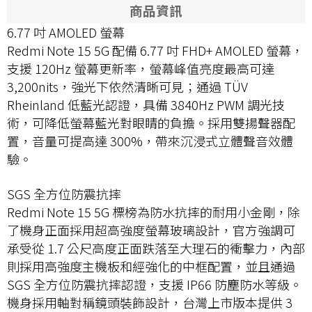
商品資訊
6.77 吋 AMOLED 螢幕
Redmi Note 15 5G 配備 6.77 吋 FHD+ AMOLED 螢幕，
支援 120Hz 螢幕更新率，螢幕峰值亮度最高可達
3,200nits，強光下依然清晰可見；通過 TÜV
Rheinland 低藍光認證，具備 3840Hz PWM 調光技
術，可降低螢幕藍光對眼睛的負擔。採用雙揚聲器配
置，音量可提高達 300%，帶來沉浸式立體聲音效體
驗。
SGS 全方位防震抗摔
Redmi Note 15 5G 標榜為防水抗摔的耐用小金剛，除
了機身正面採用超高強度螢幕玻璃設計，官方強調可
承受從 1.7 公尺高度正面跌落至大理石的衝擊力，內部
則採用高強度主機板和經強化的中框配置，並且通過
SGS 全方位防震抗摔認證，支援 IP66 防塵防水等級。
機身採用軸對稱鏡頭裝飾設計，台灣上市版本提供 3