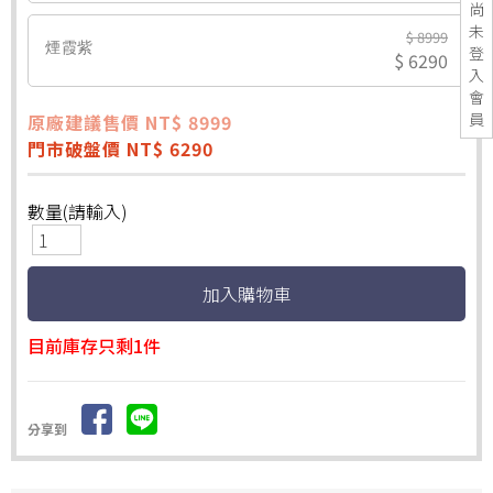
尚
未
$ 8999
煙霞紫
登
$ 6290
入
會
員
原廠建議售價 NT$ 8999
門市破盤價 NT$ 6290
數量(請輸入)
目前庫存只剩1件
分享到