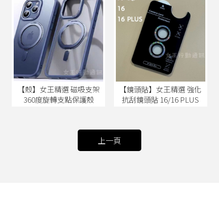
【殼】女王精選 磁吸支架
【鏡頭貼】女王精選 強化
360度旋轉支點保護殼
抗刮鏡頭貼 16/16 PLUS
上一頁