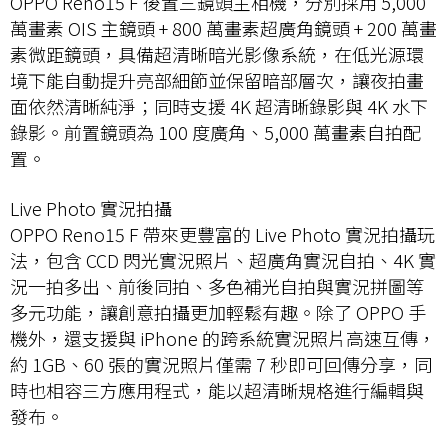
OPPO Reno15 F 後置三鏡頭主相機，分別採用 5,000
萬畫素 OIS 主鏡頭 + 800 萬畫素超廣角鏡頭 + 200 萬畫
素微距鏡頭，具備超清晰暗光影像系統，在低光源環
境下能自動提升亮部細節並保留暗部層次，讓夜拍畫
面依然清晰純淨；同時支援 4K 超清晰錄影與 4K 水下
錄影。前置鏡頭為 100 度廣角、5,000 萬畫素自拍配
置。
Live Photo 實況拍攝
OPPO Reno15 F 帶來更豐富的 Live Photo 實況拍攝玩
法，包含 CCD 閃光實況照片、超廣角實況自拍、4K 實
況一拍多出、前後同拍、多色補光自拍與實況拼圖等
多元功能，讓創意拍攝更加輕鬆有趣。除了 OPPO 手
機外，還支援與 iPhone 的跨系統實況照片高速互傳，
約 1GB、60 張的實況照片僅需 7 秒即可回傳分享，同
時也相容三方應用程式，能以超清晰規格進行編輯與
發布。