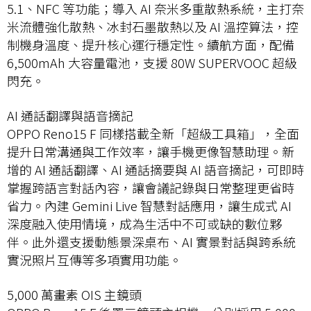
5.1、NFC 等功能；導入 AI 奈米多重散熱系統，主打奈
米流體強化散熱、冰封石墨散熱以及 AI 溫控算法，控
制機身溫度、提升核心運行穩定性。續航方面，配備
6,500mAh 大容量電池，支援 80W SUPERVOOC 超級
閃充。
AI 通話翻譯與語音摘記
OPPO Reno15 F 同樣搭載全新「超級工具箱」，全面
提升日常溝通與工作效率，讓手機更像智慧助理。新
增的 AI 通話翻譯、AI 通話摘要與 AI 語音摘記，可即時
掌握跨語言對話內容，讓會議記錄與日常整理更省時
省力。內建 Gemini Live 智慧對話應用，讓生成式 AI
深度融入使用情境，成為生活中不可或缺的數位夥
伴。此外還支援動態景深桌布、AI 實景對話與跨系統
實況照片互傳等多項實用功能。
5,000 萬畫素 OIS 主鏡頭