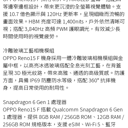
等邊窄邊框設計，帶來更沉浸的全螢幕視覺體驗。支
援 10.7 億色顯示與 120Hz 更新率，呈現細緻而流暢的
畫面效果。HBM 亮度可達 1,400nits，戶外依然清晰可
視；搭配 3,840Hz 高頻 PWM 護眼調光，有效減少長
時間使用時的視覺疲勞。
冷雕玻璃工藝相機模組
OPPO Reno15 F 機身採用一體冷雕玻璃相機模組與金
屬中框，以高亮冰透玻璃搭配全息光刻工藝，在背蓋
呈現 3D 極光紋路，帶來高雅、通透的高級質感。防護
方面，具備 IP69 防塵防水等級，搭配 360° 抗摔機
身，提高日常使用的耐用性。
Snapdragon 6 Gen 1 處理器
OPPO Reno15 F 搭載 Qualcomm Snapdragon 6 Gen
1 處理器，提供 8GB RAM / 256GB ROM、12GB RAM /
256GB ROM 規格版本，支援 eSIM、Wi-Fi 5、藍牙