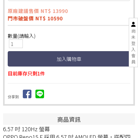
原廠建議售價 NT$ 13990
門市破盤價 NT$ 10590
尚
數量(請輸入)
未
登
入
會
員
目前庫存只剩1件
分享到
商品資訊
6.57 吋 120Hz 螢幕
OPPO Reno15 F 採用 6.57 吋 AMOLED 螢幕，搭配四