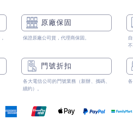
原廠保固
備，
保證原廠公司貨，代理商保固。
自
不
門號折扣
各大電信公司的門號業務（新辦、攜碼、
各
續約）。