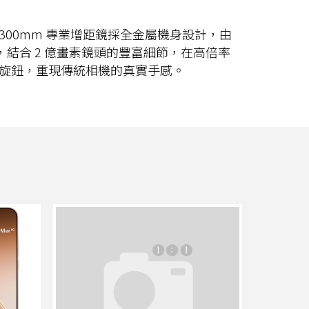
哈蘇 300mm 專業增距鏡採全金屬機身設計，由
果，結合 2 億畫素鏡頭的豐富細節，在高倍率
旋鈕，重現傳統相機的真實手感。