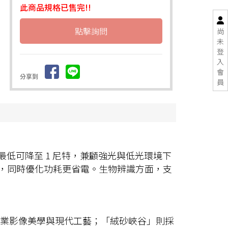
此商品規格已售完!!
點擊詢問
尚
未
登
入
會
分享到
員
DR 峰值亮度，最低可降至 1 尼特，兼顧強光與低光環境下
準確度，同時優化功耗更省電。生物辨識方面，支
美揉合專業影像美學與現代工藝；「絨砂峽谷」則採