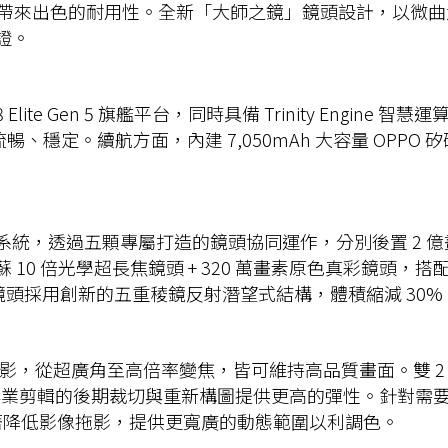
帶來出色的耐用性。全新「大師之鏡」鏡頭設計，以微曲
認證。
ragon 8 Elite Gen 5 旗艦平台，同時具備 Trinity E
穩定。續航方面，內建 7,050mAh 大容量 OPPO 矽碳電
蘇大師影像系統，透過五顆專屬打造的鏡頭協同運作，分別後置 2 億畫
 萬畫素哈蘇 10 倍光學超長焦鏡頭 + 320 萬畫素原色真彩
鏡頭採用創新的五重稜鏡反射潛望式結構，體積縮減 30% 
K 60fps 錄影，從超廣角至高倍率變焦，皆可維持高品質畫面。雙 
格，為專業剪輯的後期裁切與重新構圖提供更高的彈性。針對需
顯著降低影像拖影，提供更寬廣的動態範圍以利調色。