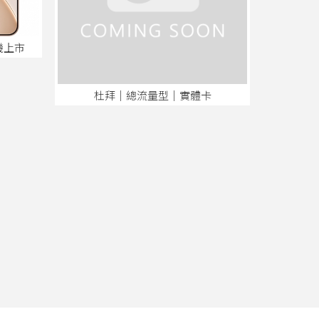
 新機上市
杜拜│總流量型│實體卡