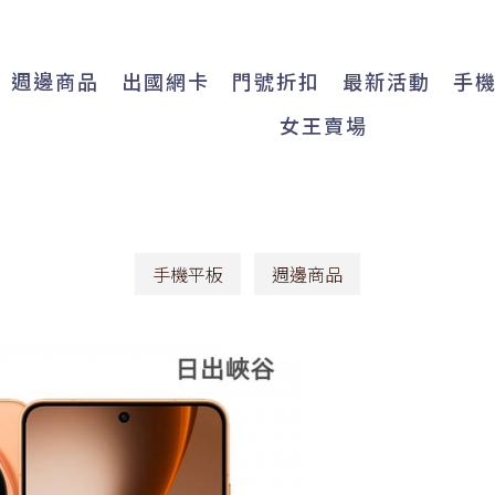
週邊商品
出國網卡
門號折扣
最新活動
手
女王賣場
手機平板
週邊商品