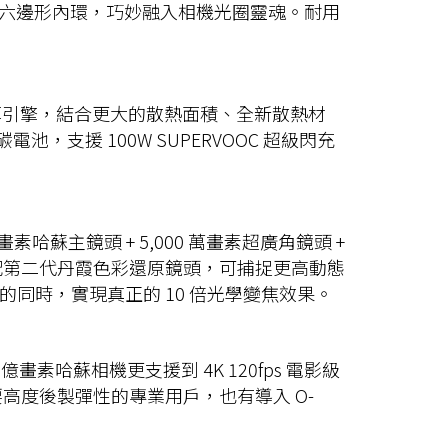
六邊形內環，巧妙融入相機光圈靈魂。耐用
ngine 智慧運算引擎，結合更大的散熱面積、全新散熱材
池，支援 100W SUPERVOOC 超級閃充
素哈蘇主鏡頭 + 5,000 萬畫素超廣角鏡頭 +
鏡頭，搭配第二代丹霞色彩還原鏡頭，可捕捉更高動態
的同時，實現真正的 10 倍光學變焦效果。
2 億畫素哈蘇相機更支援到 4K 120fps 電影級
要高度後製彈性的專業用戶，也有導入 O-