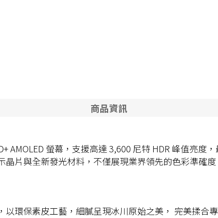
商品資訊
 144Hz QHD+ AMOLED 螢幕，支援高達 3,600 尼特 H
 Pro 顯示晶片與全新發光材料，不僅展現業界領先的色彩
地苔原」色系上，以環保素皮工藝，細膩呈現冰川原始之美， 完