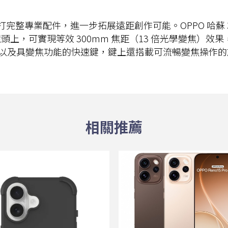
增距鏡套裝主打完整專業配件，進一步拓展遠距創作可能。OPPO 
鏡頭上，可實現等效 300mm 焦距（13 倍光學變焦）效
以及具變焦功能的快速鍵，鍵上還搭載可流暢變焦操作的