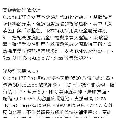
高級金屬光澤設計
Xiaomi 17T Pro 基本延續前代的設計語言，整體維持
現代極簡元素，強調簡潔流暢的視覺風格，其中「深
紫色」與「深藍色」版本特別採用高級金屬光澤設
計，搭配高強度鋁合金中框與康寧大猩猩 7i 玻璃螢
幕，確保手機在耐用性與精緻質感之間取得平衡。音
效採用雙立體聲揚聲器設計，支援 Dolby Atmos、Hi-
Res 與 Hi-Res Audio Wireless 等音效認證。
聯發科天璣 9500
Xiaomi 17T Pro 搭載聯發科天璣 9500 八核心處理器，
透過 3D IceLoop 散熱系統，可提高手機性能表現；擁
有 Wi-Fi 7、藍牙 6.0、NFC 等連線功能。續航方面，
配備 7,000mAh 大容量矽碳電池，支援最高 100W
HyperCharge 有線快充、50W 無線快充、22.5W 有線
反向充電，不僅兼顧長效續航與快速補電需求，更能