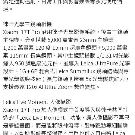
滿足通勤追劇、日常工作與影音娛樂等多元使用情
境。
徠卡光學三鏡頭相機
Xiaomi 17T Pro 沿用徠卡光學影像系統，後置三鏡頭
主相機，分別搭載 5,000 萬畫素 23mm 主鏡頭 +
1,200 萬畫素 120 度 15mm 超廣角鏡頭 + 5,000 萬畫
素 115mm 長焦鏡頭，其中主鏡頭搭載 1/1.31 吋光影
獵人 950 旗艦感光元件，並導入 Leica UltraPure 光學
設計、1G + 6P 混合式 Leica Summilux 鏡頭結構與專
業光學鍍膜技術；長焦鏡頭則擁有 5x 光學變焦能力，
支援最遠 120x AI Ultra Zoom 數位變焦。
Leica Live Moment 人像攝影
Xiaomi 17T Pro 於人像模式中首度導入與徠卡共同打
造的「Leica Live Moment」功能，讓人像攝影不再只
是靜態畫面，而是能將眼神流轉、髮絲飄動等細膩瞬
間，以動態影像完整保存。用戶也可以自由將 Leica